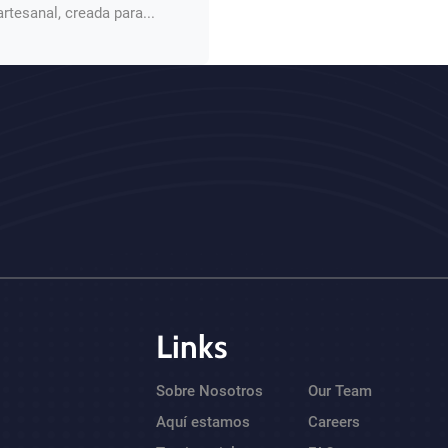
rtesanal, creada para...
Links
Sobre Nosotros
Our Team
Aquí estamos
Careers