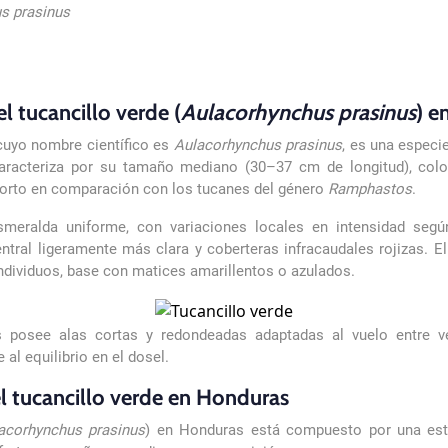
s prasinus
l tucancillo verde (
Aulacorhynchus prasinus
) e
 cuyo nombre científico es
Aulacorhynchus prasinus
, es una especi
caracteriza por su tamaño mediano (30–37 cm de longitud), col
 corto en comparación con los tucanes del género
Ramphastos
.
smeralda uniforme, con variaciones locales en intensidad segú
entral ligeramente más clara y coberteras infracaudales rojizas. E
ndividuos, base con matices amarillentos o azulados.
s posee alas cortas y redondeadas adaptadas al vuelo entre 
 al equilibrio en el dosel.
l tucancillo verde en Honduras
acorhynchus prasinus
) en Honduras está compuesto por una estr