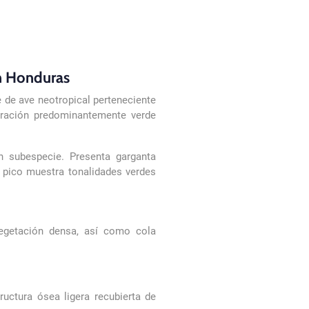
n Honduras
e de ave neotropical perteneciente
oración predominantemente verde
n subespecie. Presenta garganta
l pico muestra tonalidades verdes
vegetación densa, así como cola
uctura ósea ligera recubierta de