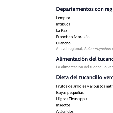
Departamentos con regis
Lempira
Intibucá
La Paz
Francisco Morazán
Olancho
A nivel regional,
Aulacorhynchus 
Alimentación del tucan
La alimentación del tucancillo v
Dieta del tucancillo ver
Frutos de árboles y arbustos nat
Bayas pequeñas
Higos (Ficus spp.)
Insectos
Arácnidos