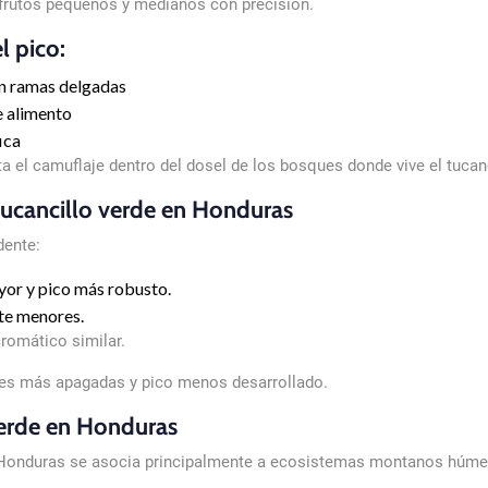
 frutos pequeños y medianos con precisión.
l pico:
en ramas delgadas
e alimento
ica
ita el camuflaje dentro del dosel de los bosques donde vive el tuca
tucancillo verde en Honduras
dente:
or y pico más robusto.
te menores.
omático similar.
des más apagadas y pico menos desarrollado.
verde en Honduras
en Honduras se asocia principalmente a ecosistemas montanos húm