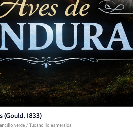
s (Gould, 1833)
cillo verde / Tucancillo esmeralda