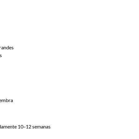
grandes
s
hembra
adamente 10–12 semanas