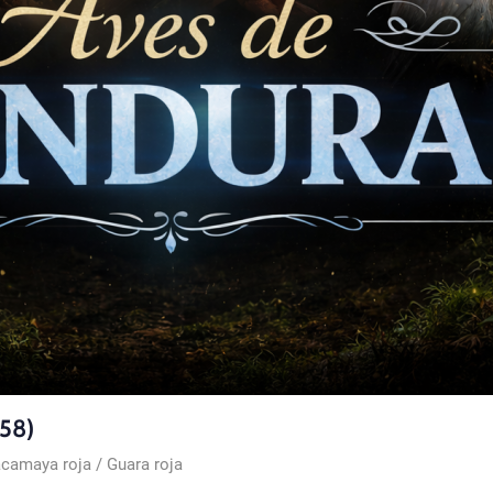
758)
amaya roja / Guara roja