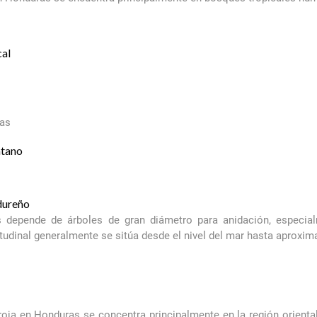
cal
ras
átano
dureño
 depende de árboles de gran diámetro para anidación, especia
titudinal generalmente se sitúa desde el nivel del mar hasta apro
roja en Honduras se concentra principalmente en la región orienta