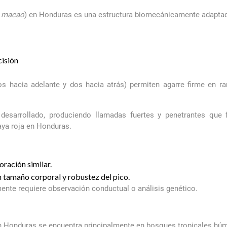
 macao
) en Honduras es una estructura biomecánicamente adaptad
cisión
os hacia adelante y dos hacia atrás) permiten agarre firme en ra
desarrollado, produciendo llamadas fuertes y penetrantes que f
ya roja en Honduras.
ración similar.
en tamaño corporal y robustez del pico.
ente requiere observación conductual o análisis genético.
en Honduras se encuentra principalmente en bosques tropicales húm