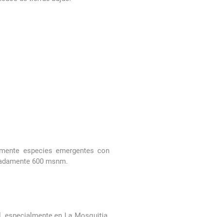
lmente especies emergentes con
ximadamente 600 msnm.
l, especialmente en La Mosquitia.