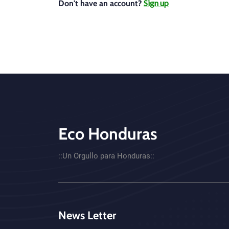
Sign up
Don't have an account?
Eco Honduras
CTA - Footer
::Un Orgullo para Honduras::
News Letter