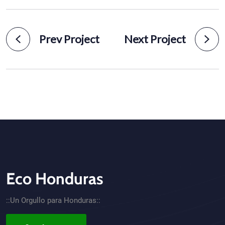
Prev Project
Next Project
Eco Honduras
CTA - Footer
::Un Orgullo para Honduras::