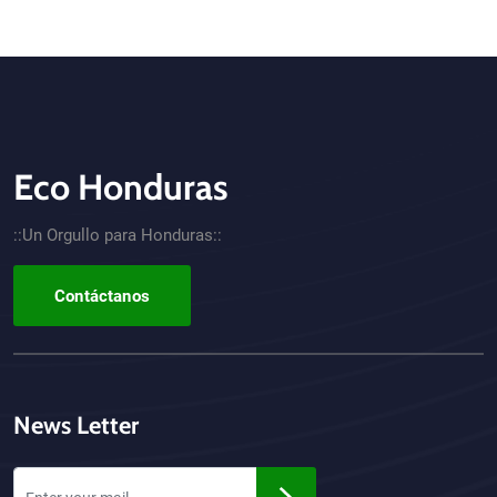
Eco Honduras
CTA - Footer
::Un Orgullo para Honduras::
Contáctanos
News Letter