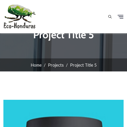
Skip to main content
Project Title 5
Home
Projects
Project Title 5