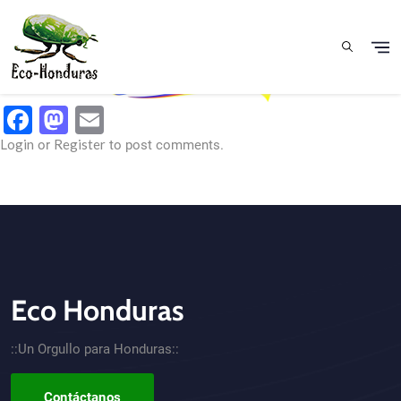
Skip to main content
Facebook
Mastodon
Email
Login
Register
or
to post comments.
Eco Honduras
CTA - Footer
::Un Orgullo para Honduras::
Contáctanos