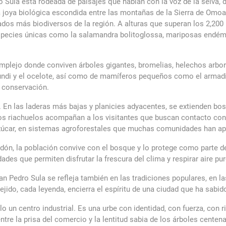
ro Sula está rodeada de paisajes que hablan con la voz de la selva, 
a joya biológica escondida entre las montañas de la Sierra de Omoa
os más biodiversos de la región. A alturas que superan los 2,200 
especies únicas como la salamandra bolitoglossa, mariposas endémic
lejo donde conviven árboles gigantes, bromelias, helechos arbores
ndi y el ocelote, así como de mamíferos pequeños como el armadil
e conservación.
í. En las laderas más bajas y planicies adyacentes, se extienden b
los riachuelos acompañan a los visitantes que buscan contacto con 
azúcar, en sistemas agroforestales que muchas comunidades han apr
n, la población convive con el bosque y lo protege como parte de s
des que permiten disfrutar la frescura del clima y respirar aire pu
an Pedro Sula se refleja también en las tradiciones populares, en las
tejido, cada leyenda, encierra el espíritu de una ciudad que ha sabido
 un centro industrial. Es una urbe con identidad, con fuerza, con r
ntre la prisa del comercio y la lentitud sabia de los árboles cente