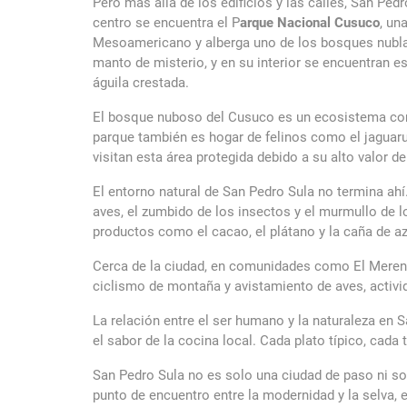
Pero más allá de los edificios y las calles, San Ped
centro se encuentra el P
arque Nacional Cusuco
, un
Mesoamericano y alberga uno de los bosques nublad
manto de misterio, y en su interior se encuentran 
águila crestada.
El bosque nuboso del Cusuco es un ecosistema comp
parque también es hogar de felinos como el jaguaru
visitan esta área protegida debido a su alto valor d
El entorno natural de San Pedro Sula no termina ah
aves, el zumbido de los insectos y el murmullo de 
productos como el cacao, el plátano y la caña de 
Cerca de la ciudad, en comunidades como El Merendó
ciclismo de montaña y avistamiento de aves, activida
La relación entre el ser humano y la naturaleza en S
el sabor de la cocina local. Cada plato típico, cada 
San Pedro Sula no es solo una ciudad de paso ni solo
punto de encuentro entre la modernidad y la selva, e