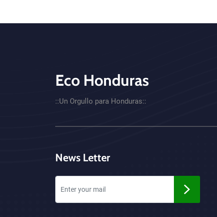
Eco Honduras
CTA - Footer
::Un Orgullo para Honduras::
News Letter