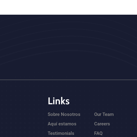
Links
Sobre Nosotros
Our Team
Aquí estamos
Careers
Testimonials
FAQ