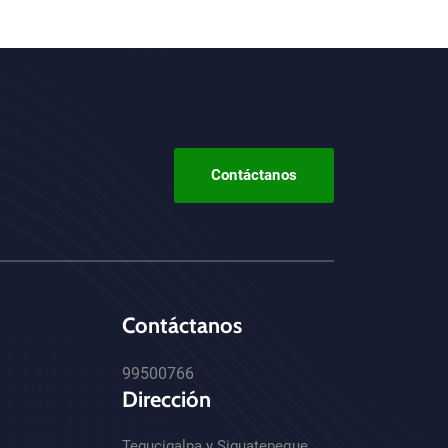
Contáctanos
Contáctanos
99500766
Dirección
Tegucigalpa y Siguatepeque.