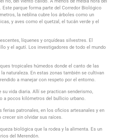
del río, del viento cálido. A menos de media hora del
. Este parque forma parte del Corredor Biológico
metros, la neblina cubre los árboles como un
as, y aves como el quetzal, el tucán verde y el
centes, líquenes y orquídeas silvestres. El
lo y el agutí. Los investigadores de todo el mundo
osques tropicales húmedos donde el canto de las
la naturaleza. En estas zonas también se cultivan
endido a manejar con respeto por el entorno.
u vida diaria. Allí se practican senderismo,
ro a pocos kilómetros del bullicio urbano.
 ferias patronales, en los oficios artesanales y en
 crecer sin olvidar sus raíces.
iqueza biológica que la rodea y la alimenta. Es un
narios del Merendón.