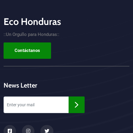
Eco Honduras
CTA - Footer
::Un Orgullo para Honduras::
Contáctanos
News Letter