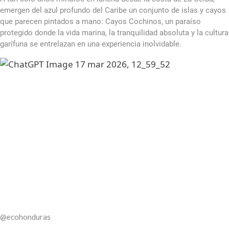
emergen del azul profundo del Caribe un conjunto de islas y cayos
que parecen pintados a mano: Cayos Cochinos, un paraíso
protegido donde la vida marina, la tranquilidad absoluta y la cultura
garífuna se entrelazan en una experiencia inolvidable.
luotettavat suomalaiset nettikasinot
Kun tavoitteena on varmuus,
t
Niissä yhdistyvät reilu peli, selkeät ehdot sekä turvalliset maksutav
viihteeseen ilman huolta rahansiirtojen tai tietoturvan ongelmista.
@ecohonduras