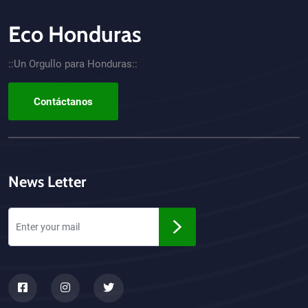
Eco Honduras
CTA - Footer
::Un Orgullo para Honduras::
Contáctanos
News Letter