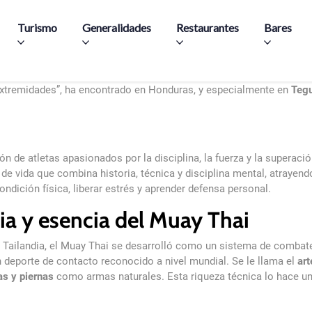
Skip to main content
Turismo
Generalidades
Restaurantes
Bares
tailandés en Tegucigalpa
extremidades”, ha encontrado en Honduras, y especialmente en
Tegu
n de atletas apasionados por la disciplina, la fuerza y la
superación
a de vida que combina historia, técnica y disciplina mental, atraye
ondición física, liberar estrés y aprender defensa personal.
ia y esencia del Muay Thai
e Tailandia, el Muay Thai se desarrolló como un sistema de combate 
 deporte de contacto reconocido a nivel mundial. Se le llama el
art
as y piernas
como armas naturales. Esta riqueza técnica lo hace un