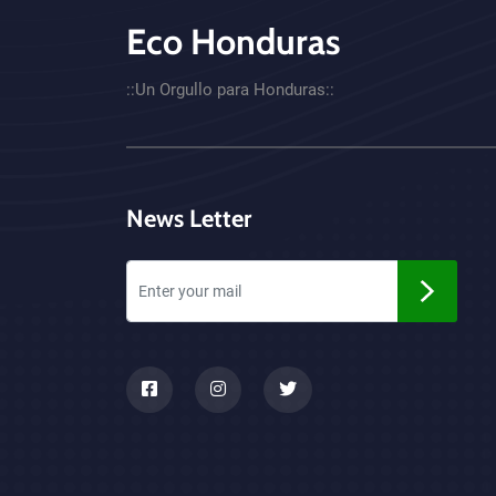
Eco Honduras
CTA - Footer
::Un Orgullo para Honduras::
News Letter