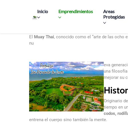
Main navigation
Inicio
Emprendimientos
Areas
Protegidas
Muay Thai en Honduras: La fuerza del arte marcial 
El
Muay Thai
, conocido como el “arte de las ocho 
nu
eva generació
una filosofí
mejorar su c
Histor
Originario d
tiempo en un
codos, rodill
entrena el cuerpo sino también la mente.