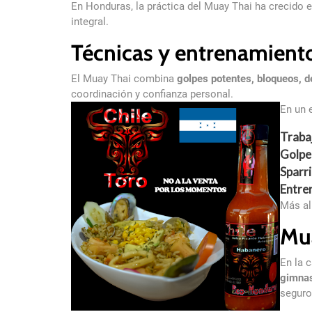
En Honduras, la práctica del Muay Thai ha crecido 
integral.
Técnicas y entrenamient
El Muay Thai combina
golpes potentes, bloqueos, d
coordinación y confianza personal.
En un 
Traba
Golpe
Sparr
Entre
Más al
Mua
En la 
gimnas
seguro