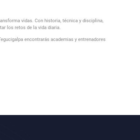
ansforma vidas. Con historia, técnica y disciplina,
r los retos de la vida diaria.
n Tegucigalpa encontrarás academias y entrenadores