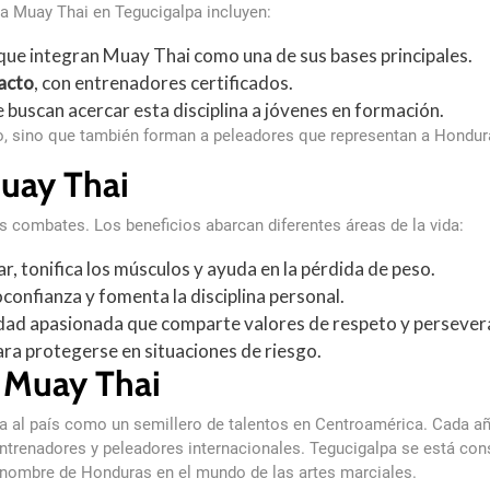
a Muay Thai en Tegucigalpa incluyen:
 que integran Muay Thai como una de sus bases principales.
acto
, con entrenadores certificados.
e buscan acercar esta disciplina a jóvenes en formación.
vo, sino que también forman a peleadores que representan a Hondu
Muay Thai
s combates. Los beneficios abarcan diferentes áreas de la vida:
r, tonifica los músculos y ayuda en la pérdida de peso.
confianza y fomenta la disciplina personal.
ad apasionada que comparte valores de respeto y persever
ara protegerse en situaciones de riesgo.
 Muay Thai
a al país como un semillero de talentos en Centroamérica. Cada añ
entrenadores y peleadores internacionales. Tegucigalpa se está c
l nombre de Honduras en el mundo de las artes marciales.