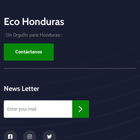
Eco Honduras
CTA - Footer
::Un Orgullo para Honduras::
Contáctanos
News Letter