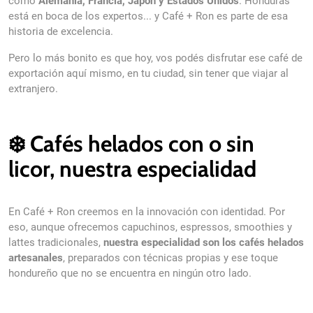
como
Alemania, Francia, Japón y Estados Unidos
. Honduras
está en boca de los expertos... y Café + Ron es parte de esa
historia de excelencia.
Pero lo más bonito es que hoy, vos podés disfrutar ese café de
exportación aquí mismo, en tu ciudad, sin tener que viajar al
extranjero.
❄️ Cafés helados con o sin
licor, nuestra especialidad
En Café + Ron creemos en la innovación con identidad. Por
eso, aunque ofrecemos capuchinos, espressos, smoothies y
lattes tradicionales,
nuestra especialidad son los cafés helados
artesanales
, preparados con técnicas propias y ese toque
hondureño que no se encuentra en ningún otro lado.
О