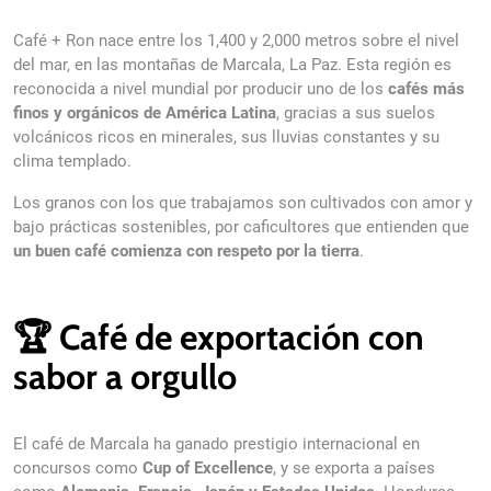
Café + Ron nace entre los 1,400 y 2,000 metros sobre el nivel
del mar, en las montañas de Marcala, La Paz. Esta región es
reconocida a nivel mundial por producir uno de los
cafés más
finos y orgánicos de América Latina
, gracias a sus suelos
volcánicos ricos en minerales, sus lluvias constantes y su
clima templado.
Los granos con los que trabajamos son cultivados con amor y
кредиту онлайн на карту срочно і без відказу 24/7
Оформлення
bajo prácticas sostenibles, por caficultores que entienden que
будь-який час, навіть уночі чи у святкові дні. Сервіс працює
un buen café comienza con respeto por la tierra
.
обробляються автоматично, а гроші надходять миттєво післ
зручно в критичних ситуаціях, коли чекати наступного робо
можливості. Клієнти завжди впевнені, що фінансова допом
🏆 Café de exportación con
sabor a orgullo
El café de Marcala ha ganado prestigio internacional en
concursos como
Cup of Excellence
, y se exporta a países