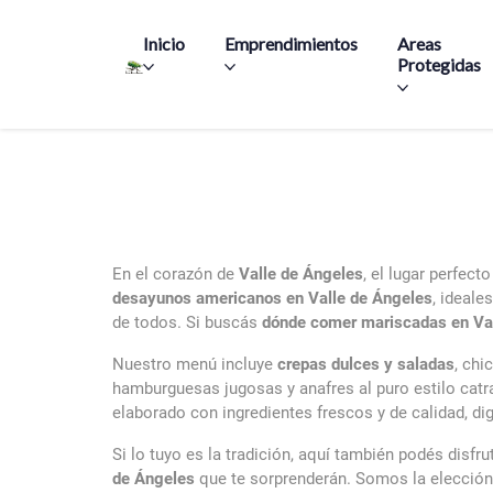
Main navigation
Inicio
Emprendimientos
Areas
Protegidas
En el corazón de
Valle de Ángeles
, el lugar perfect
desayunos americanos en Valle de Ángeles
, ideale
de todos. Si buscás
dónde comer mariscadas en Va
Nuestro menú incluye
crepas dulces y saladas
, chi
hamburguesas jugosas y anafres al puro estilo c
elaborado con ingredientes frescos y de calidad, d
Si lo tuyo es la tradición, aquí también podés disfr
de Ángeles
que te sorprenderán. Somos la elección 