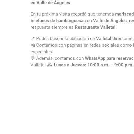
en Valle de Ángeles
.
En tu próxima visita recordá que tenemos
mariscad
teléfonos de hamburguesas en Valle de Ángeles
,
re
respuesta siempre es
Restaurante Valletal
.
📍 Podés buscar la ubicación de
Valletal
directame
📲 Contamos con páginas en redes sociales como
especiales.
💬 Además, contamos con
WhatsApp para reservac
Valletal 🕰️
Lunes a Jueves: 10:00 a.m. – 9:00 p.m