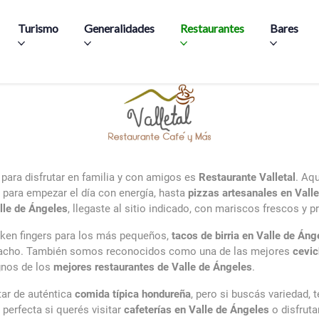
Skip to main content
Turismo
Generalidades
Restaurantes
Bares
o para disfrutar en familia y con amigos es
Restaurante Valletal
. Aq
s para empezar el día con energía, hasta
pizzas artesanales en Vall
lle de Ángeles
, llegaste al sitio indicado, con mariscos frescos y
cken fingers para los más pequeños,
tacos de birria en Valle de Áng
atracho. También somos reconocidos como una de las mejores
cevic
ignos de los
mejores restaurantes de Valle de Ángeles
.
utar de auténtica
comida típica hondureña
, pero si buscás variedad
perfecta si querés visitar
cafeterías en Valle de Ángeles
o disfrut