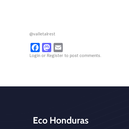
@valletalrest
Facebook
Mastodon
Email
Login
Register
or
to post comments.
Eco Honduras
CTA - Footer