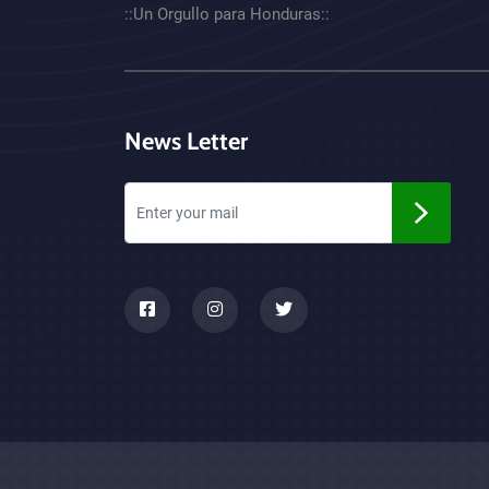
::Un Orgullo para Honduras::
News Letter