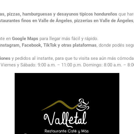
as, pizzas, hamburguesas y desayunos típicos hondureños
que hará
staurantes finos en Valle de Ángeles
,
pizzerías en Valle de Ángeles
nte en
Google Maps
para llegar más fácil y rápido.
Instagram, Facebook, TikTok y otras plataformas
, donde podés seg
iones
y pedidos al instante, para que tu visita sea aún más cómoda
. Viernes y Sábado: 9:00 a.m. – 11:00 p.m. Domingo: 8:00 a.m. – 8:0