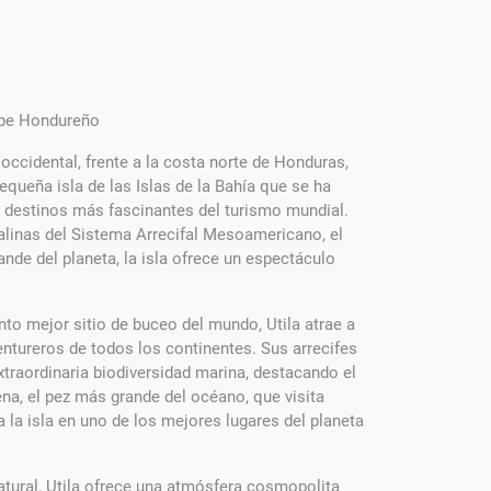
ribe Hondureño
 occidental, frente a la costa norte de Honduras,
equeña isla de las Islas de la Bahía que se ha
s destinos más fascinantes del turismo mundial.
alinas del Sistema Arrecifal Mesoamericano, el
nde del planeta, la isla ofrece un espectáculo
to mejor sitio de buceo del mundo, Utila atrae a
ventureros de todos los continentes. Sus arrecifes
xtraordinaria biodiversidad marina, destacando el
na, el pez más grande del océano, que visita
a la isla en uno de los mejores lugares del planeta
atural, Utila ofrece una atmósfera cosmopolita