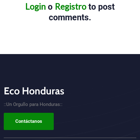
Login
Registro
o
to post
comments.
Eco Honduras
CTA - Footer
::Un Orgullo para Honduras::
Contáctanos