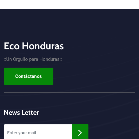
Eco Honduras
CTA - Footer
::Un Orgullo para Honduras::
Contáctanos
News Letter