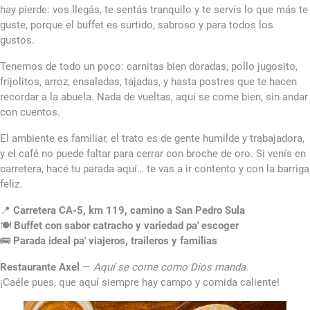
hay pierde: vos llegás, te sentás tranquilo y te servís lo que más te
guste, porque el buffet es surtido, sabroso y para todos los
gustos.
Tenemos de todo un poco: carnitas bien doradas, pollo jugosito,
frijolitos, arroz, ensaladas, tajadas, y hasta postres que te hacen
recordar a la abuela. Nada de vueltas, aquí se come bien, sin andar
con cuentos.
El ambiente es familiar, el trato es de gente humilde y trabajadora,
y el café no puede faltar para cerrar con broche de oro. Si venís en
carretera, hacé tu parada aquí… te vas a ir contento y con la barriga
feliz.
📍
Carretera CA-5, km 119, camino a San Pedro Sula
🍽️
Buffet con sabor catracho y variedad pa' escoger
🚌
Parada ideal pa' viajeros, traileros y familias
Restaurante Axel
—
Aquí se come como Dios manda.
¡Caéle pues, que aquí siempre hay campo y comida caliente!