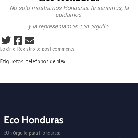
No solo mostramos Honduras, la sentimos, la
cuidamos
y la representamos con orgullo.
Login
Registro
o
to post comments.
Etiquetas
telefonos de alex
Eco Honduras
CTA - Footer
::Un Orgullo para Honduras::