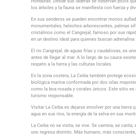
Honduras. Desde sus laderas se observan picos que 
los árboles y la fauna se manifiesta con fuerza y div
En sus senderos se pueden encontrar monos aullador
monumentales, helechos arborescentes, palmas silv
cristalinos como el Cangrejal, famoso por sus rápid
en un destino ideal para quienes buscan adrenalina 
El río Cangrejal, de aguas frías y caudalosas, es u
antes de llegar al mar. A lo largo de su cauce exis
respeto a la tierra y las culturas locales.
En la zona costera, La Ceiba también protege ecosi
biológica marina conformada por dos islas mayores 
como la boa rosada y corales únicos. Este sitio es
turismo responsable.
Visitar La Ceiba es dejarse envolver por una tierra q
agua en sus ríos, la energía de la selva en sus mon
La Ceiba no se visita, se vive. Se camina, se canta,
uno regresa distinto. Más humano, más consciente,