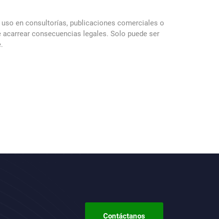
 uso en consultorías, publicaciones comerciales o
de acarrear consecuencias legales. Solo puede ser
.
Contáctanos