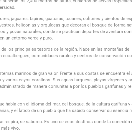
superan los 2,400 metros de altura, cubiertos de selvas tropicale
ersidad.
es, jaguares, tapires, guatusas, tucanes, colibríes y cientos de e
estres, heliconias y orquídeas que decoran el bosque de forma nat
os y pozas naturales, donde se practican deportes de aventura como
en un entorno verde y puro.
no de los principales tesoros de la región. Nace en las montañas de
ten ecoalbergues, comunidades rurales y centros de conservación do
stemas marinos de gran valor. Frente a sus costas se encuentra el
y varios cayos coralinos. Sus aguas turquesa, playas vírgenes y a
 administrado de manera comunitaria por los pueblos garífunas y r
ue habla con el idioma del mar, del bosque, de la cultura garífuna y d
tañas, y el latido de un pueblo que ha sabido conservar su esencia 
 se respira, se saborea. Es uno de esos destinos donde la conexión c
 más vivo.