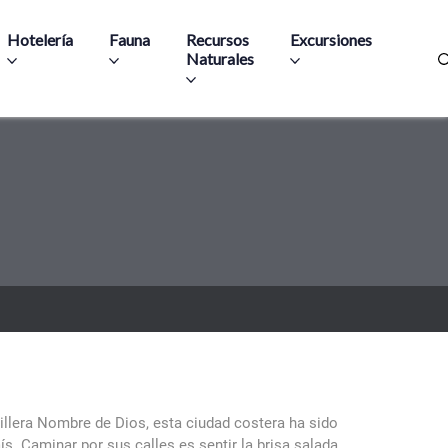
Hotelería
Fauna
Recursos
Excursiones
Naturales
illera Nombre de Dios, esta ciudad costera ha sido
ís. Caminar por sus calles es sentir la brisa salada,