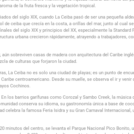
aroma de la fruta fresca y la vegetación tropical.
os del siglo XIX, cuando La Ceiba pasó de ser una pequeña aldea 
de ceiba que crecía en la costa, a orillas del mar, junto al cual se
inales del siglo XIX y principios del XX, especialmente la Standar
aestructura urbana crecieron rápidamente, atrayendo a trabajadores, 
y, aún sobreviven casas de madera con arquitectura del Caribe ingl
zcla de culturas que forjaron la ciudad.
, La Ceiba no es solo una ciudad de playas; es un punto de encuent
Caribe centroamericano. Desde su muelle, se observa el ir y venir 
Cayos Cochinos.
iva. En los barrios garífunas como Corozal y Sambo Creek, la música 
la comunidad conserva su idioma, su gastronomía única a base de co
ad celebra la famosa Feria Isidra y su Gran Carnaval Internacional, u
 20 minutos del centro, se levanta el Parque Nacional Pico Bonito,