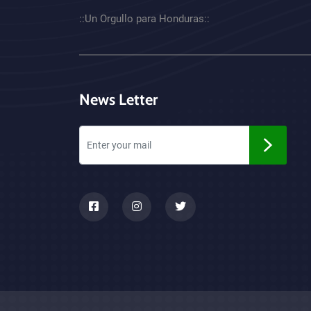
::Un Orgullo para Honduras::
News Letter