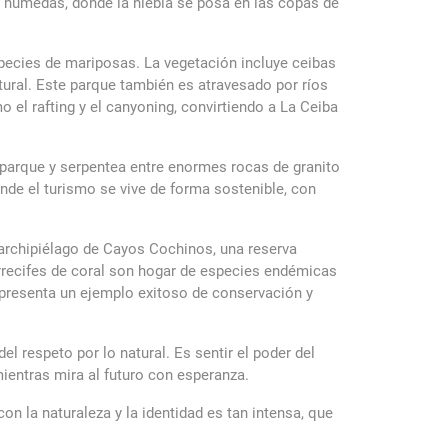
s húmedas, donde la niebla se posa en las copas de
species de mariposas. La vegetación incluye ceibas
ural. Este parque también es atravesado por ríos
 el rafting y el canyoning, convirtiendo a La Ceiba
l parque y serpentea entre enormes rocas de granito
nde el turismo se vive de forma sostenible, con
 archipiélago de Cayos Cochinos, una reserva
rrecifes de coral son hogar de especies endémicas
epresenta un ejemplo exitoso de conservación y
el respeto por lo natural. Es sentir el poder del
mientras mira al futuro con esperanza.
on la naturaleza y la identidad es tan intensa, que