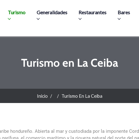
Pasar al contenido principal
Turismo
Generalidades
Restaurantes
Bares
Turismo en La Ceiba
Inicio
Turismo En La Ceiba
aribe hondureño. Abierta al mar y custodiada por la imponente Cord
garífuna, el comercio marítimo y la riqueza natural del norte del pa