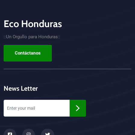
Eco Honduras
CTA - Footer
::Un Orgullo para Honduras::
Contáctanos
News Letter