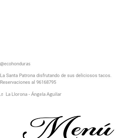
@ecohonduras
La Santa Patrona disfrutando de sus deliciosos tacos.
Reservaciones al 96168795
♬ La Llorona - Ángela Aguilar