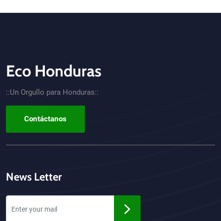
Eco Honduras
CTA - Footer
::Un Orgullo para Honduras::
Contáctanos
News Letter