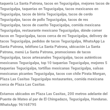
taquería La Santa Patrona, tacos en Tegucigalpa, mejores tacos de
Tegucigalpa, taquerías en Tegucigalpa, tacos mexicanos en
Tegucigalpa, tacos de birria Tegucigalpa, tacos de cerdo
Tegucigalpa, tacos de pollo Tegucigalpa, tacos de res
Tegucigalpa, tacos de cuerito Tegucigalpa, comida mexicana
Tegucigalpa, restaurante mexicano Tegucigalpa, dónde comer
tacos en Tegucigalpa, tacos cerca de mí Tegucigalpa, delivery de
tacos Tegucigalpa, pedidos de tacos Tegucigalpa, WhatsApp La
Santa Patrona, teléfono La Santa Patrona, ubicación La Santa
Patrona, menú La Santa Patrona, promociones de tacos
Tegucigalpa, tacos artesanales Tegucigalpa, tacos auténticos
mexicanos Tegucigalpa, top 10 taquerías Tegucigalpa, mejores 5
taquerías Tegucigalpa, tortillas mexicanas Tegucigalpa, salsas
mexicanas picantes Tegucigalpa, tacos con chile Pirata Morgan,
Plaza Las Casitas Tegucigalpa restaurantes, comida mexicana
cerca de Plaza Las Casitas
.
Estamos ubicados en Plaza Las Casitas, 200 metros adelante del
Puente de Mateo al par de El Chingadazo, Tegucigalpa, Honduras.
WhatsApp: 96168795