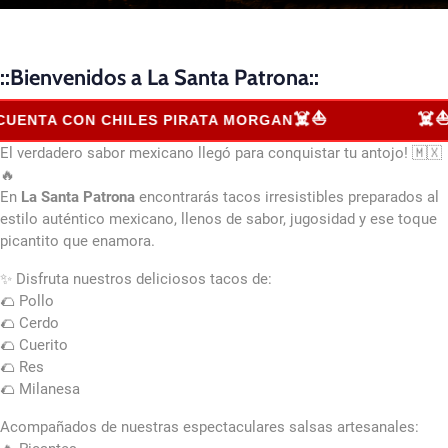
::Bienvenidos a La Santa Patrona::
☠️⛵
☠️⛵
ENTA CON CHILES PIRATA MORGAN
E
El verdadero sabor mexicano llegó para conquistar tu antojo! 🇲🇽
🔥
En
La Santa Patrona
encontrarás tacos irresistibles preparados al
estilo auténtico mexicano, llenos de sabor, jugosidad y ese toque
picantito que enamora.
✨ Disfruta nuestros deliciosos tacos de:
🌮 Pollo
🌮 Cerdo
🌮 Cuerito
🌮 Res
🌮 Milanesa
Acompañados de nuestras espectaculares salsas artesanales: