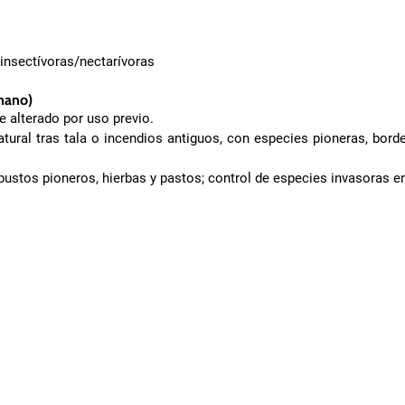
 insectívoras/nectarívoras
mano)
 alterado por uso previo.
tural tras tala o incendios antiguos, con especies pioneras, bord
rbustos pioneros, hierbas y pastos; control de especies invasoras e