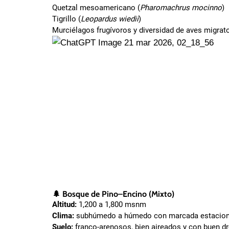
Quetzal mesoamericano (
Pharomachrus mocinno
)
Tigrillo (
Leopardus wiedii
)
Murciélagos frugívoros y diversidad de aves migrat
🌲
Bosque de Pino–Encino (Mixto)
Altitud:
1,200 a 1,800 msnm
Clima:
subhúmedo a húmedo con marcada estacion
Suelo:
franco-arenosos, bien aireados y con buen d