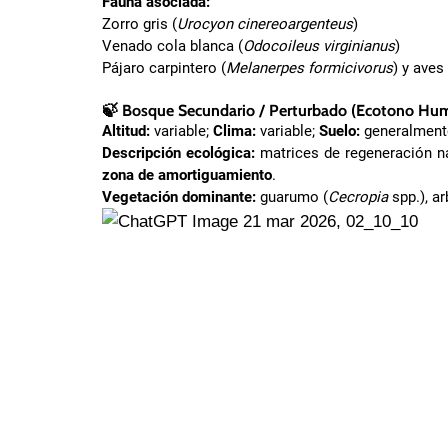
Fauna asociada:
Zorro gris (
Urocyon cinereoargenteus
)
Venado cola blanca (
Odocoileus virginianus
)
Pájaro carpintero (
Melanerpes formicivorus
) y aves
🍃
Bosque Secundario / Perturbado (Ecotono Hu
Altitud:
variable;
Clima:
variable;
Suelo:
generalmente
Descripción ecológica:
matrices de regeneración na
zona de amortiguamiento
.
Vegetación dominante:
guarumo (
Cecropia
spp.), a