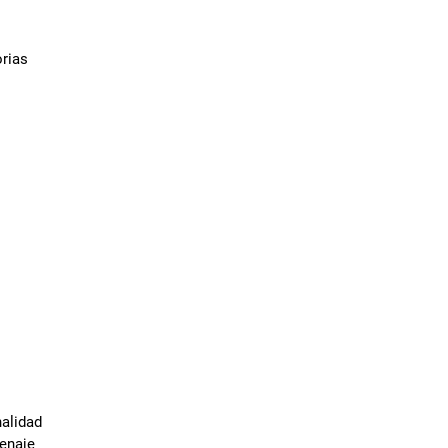
orias
alidad
renaje