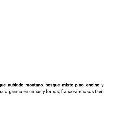
que nublado montano
,
bosque mixto pino–encino
y
ia orgánica en cimas y lomos; franco-arenosos bien