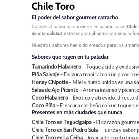
Chile Toro
El poder del sabor gourmet catracho
Cuando el sabor se convierte en pasión, nace
Chile
de alta calidad
, este tesoro culinario combina la fue
Nuestros sabores han sido creados para los amantes
Sabores que rugen en tu paladar
Tamarindo Habanero
– Toque ácido y explosiv
Piña Salvaje
– Dulzura tropical con un picor irre
Honey Chipotle
– Miel y humo unidos en una sa
Salsa de Ajo Picante
– Aroma intenso y picante
Coco Habanero
– Exótico y atrevido, directo d
Coco Piña
– Frescura caribeña con un toque de
Presentes en más ciudades que nunca
Chile Toro en Tegucigalpa
– El corazón gourmet
Chile Toro en San Pedro Sula
– Fuerza y sabor p
Chile Toro en La Ceiba
– Inspirado en el ritmo y