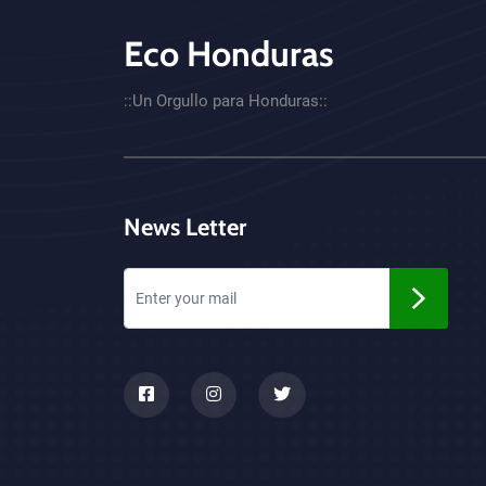
Eco Honduras
CTA - Footer
::Un Orgullo para Honduras::
News Letter