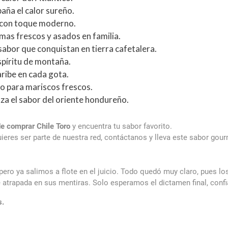
aña el calor sureño.
l con toque moderno.
mas frescos y asados en familia.
abor que conquistan en tierra cafetalera.
spíritu de montaña.
aribe en cada gota.
to para mariscos frescos.
lza el sabor del oriente hondureño.
e comprar Chile Toro
y encuentra tu sabor favorito.
quieres ser parte de nuestra red, contáctanos y lleva este sabor go
ero ya salimos a flote en el juicio. Todo quedó muy claro, pues l
fue atrapada en sus mentiras. Solo esperamos el dictamen final, con
s.