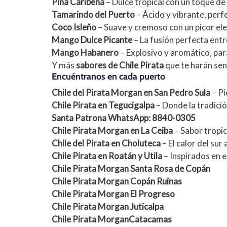
Piña Caribeña
– Dulce tropical con un toque de 
Tamarindo del Puerto
– Ácido y vibrante, perf
Coco Isleño
– Suave y cremoso con un picor eleg
Mango Dulce Picante
– La fusión perfecta entr
Mango Habanero
– Explosivo y aromático, par
Y más
sabores de Chile Pirata
que te harán sen
Encuéntranos en cada puerto
Chile del Pirata Morgan en San Pedro Sula
– Pi
Chile Pirata en Tegucigalpa
– Donde la tradici
Santa Patrona WhatsApp: 8840-0305
Chile Pirata Morgan en La Ceiba
– Sabor tropic
Chile del Pirata en Choluteca
– El calor del sur
Chile Pirata en Roatán y Utila
– Inspirados en e
Chile Pirata Morgan Santa Rosa de Copán
Chile Pirata Morgan Copán Ruinas
Chile Pirata Morgan El Progreso
Chile Pirata Morgan Juticalpa
Chile Pirata MorganCatacamas