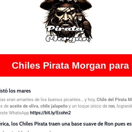
irata Morgan para tu negocio
istó los mares
atas eran amantes de los buenos picantes… y hoy,
Chile del Pirata 
es de
aceite de oliva
,
chile jalapeño
y un toque único de
ron
, logran
https://bit.ly/Ecohn2
n este WhatsApp
ica, los Chiles Pirata traen una base suave de Ron pues est