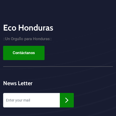
Eco Honduras
CTA - Footer
::Un Orgullo para Honduras::
Contáctanos
News Letter