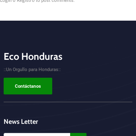
Login
Registro
o
to post comments.
Eco Honduras
CTA - Footer
::Un Orgullo para Honduras::
Contáctanos
News Letter