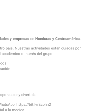
idades y empresas
de
Honduras y Centroamérica
.
stro país. Nuestras actividades están guiadas por
l académico o interés del grupo.
icos
vación
sponsable y divertida!
https://bit.ly/Ecohn2
 WhatsApp:
al a la medida.