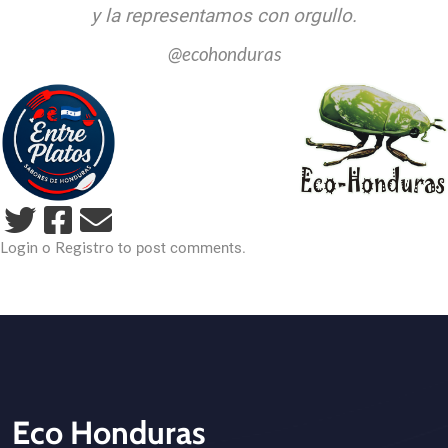
y la representamos con orgullo.
@ecohonduras
Login
Registro
o
to post comments.
Eco Honduras
CTA - Footer