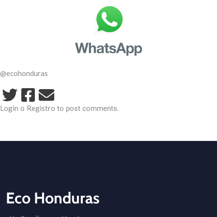
@ecohonduras
Login
Registro
o
to post comments.
Eco Honduras
CTA - Footer