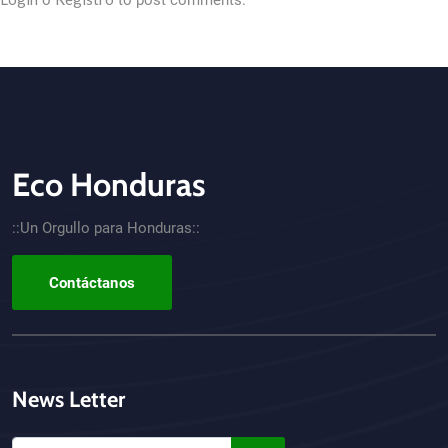
o
to post comments.
Eco Honduras
CTA - Footer
::Un Orgullo para Honduras::
Contáctanos
News Letter