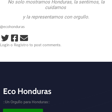
No solo mostramos Honduras, la sentimos, la
cuidamos
y la representamos con orgullo.
@ecohonduras
Login
Registro
o
to post comments.
Eco Honduras
CTA - Footer
::Un Orgullo para Honduras::