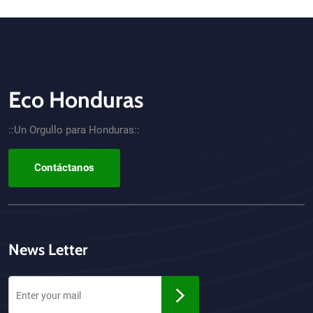
Eco Honduras
CTA - Footer
::Un Orgullo para Honduras::
Contáctanos
News Letter