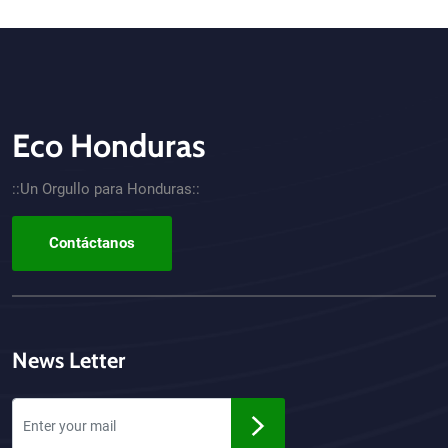
Eco Honduras
CTA - Footer
::Un Orgullo para Honduras::
Contáctanos
News Letter