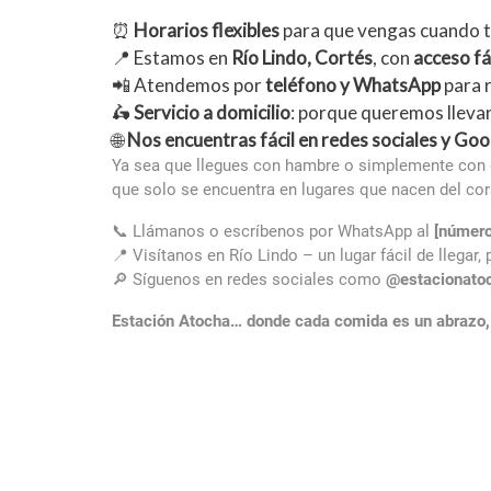
⏰
Horarios flexibles
para que vengas cuando tu
📍 Estamos en
Río Lindo, Cortés
, con
acceso fác
📲 Atendemos por
teléfono y WhatsApp
para r
🛵
Servicio a domicilio
: porque queremos llevar
🌐
Nos encuentras fácil en redes sociales y Goo
Ya sea que llegues con hambre o simplemente con
que solo se encuentra en lugares que nacen del co
📞 Llámanos o escríbenos por WhatsApp al
[número
📍 Visítanos en Río Lindo – un lugar fácil de llegar, p
🔎 Síguenos en redes sociales como
@estacionato
Estación Atocha… donde cada comida es un abrazo, y