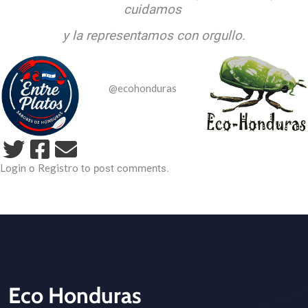
cuidamos
y la representamos con orgullo.
@ecohonduras
Login
Registro
o
to post comments.
Eco Honduras
CTA - Footer