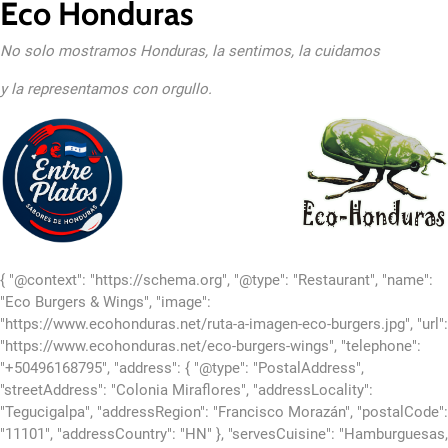
Eco Honduras
No solo mostramos Honduras, la sentimos, la cuidamos
y la representamos con orgullo.
{ "@context": "https://schema.org", "@type": "Restaurant", "name":
"Eco Burgers & Wings", "image":
"https://www.ecohonduras.net/ruta-a-imagen-eco-burgers.jpg", "url":
"https://www.ecohonduras.net/eco-burgers-wings", "telephone":
"+50496168795", "address": { "@type": "PostalAddress",
"streetAddress": "Colonia Miraflores", "addressLocality":
"Tegucigalpa", "addressRegion": "Francisco Morazán", "postalCode":
"11101", "addressCountry": "HN" }, "servesCuisine": "Hamburguesas,