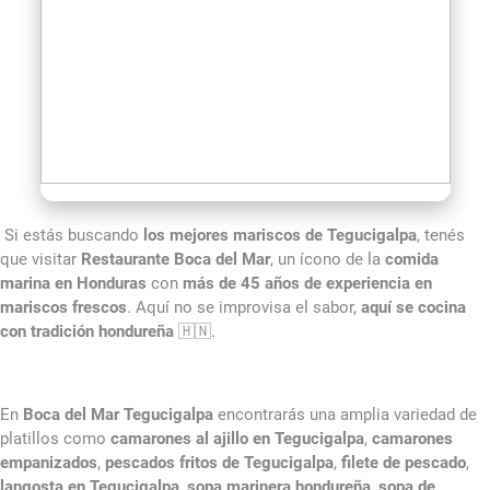
Si estás buscando
los mejores mariscos de Tegucigalpa
, tenés
que visitar
Restaurante Boca del Mar
, un ícono de la
comida
marina en Honduras
con
más de 45 años de experiencia en
mariscos frescos
. Aquí no se improvisa el sabor,
aquí se cocina
con tradición hondureña
🇭🇳.
En
Boca del Mar Tegucigalpa
encontrarás una amplia variedad de
platillos como
camarones al ajillo en Tegucigalpa
,
camarones
empanizados
,
pescados fritos de Tegucigalpa
,
filete de pescado
,
langosta en Tegucigalpa
,
sopa marinera hondureña
,
sopa de