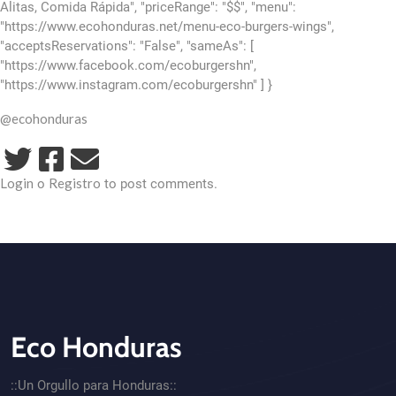
Alitas, Comida Rápida", "priceRange": "$$", "menu":
"https://www.ecohonduras.net/menu-eco-burgers-wings",
"acceptsReservations": "False", "sameAs": [
"https://www.facebook.com/ecoburgershn",
"https://www.instagram.com/ecoburgershn" ] }
@ecohonduras
Login
Registro
o
to post comments.
Eco Honduras
CTA - Footer
::Un Orgullo para Honduras::