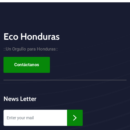
Eco Honduras
CTA - Footer
::Un Orgullo para Honduras::
Contáctanos
News Letter