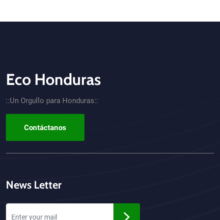
Eco Honduras
CTA - Footer
::Un Orgullo para Honduras::
Contáctanos
News Letter