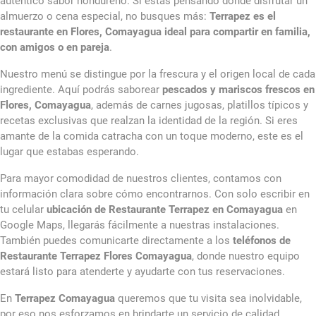
auténtico sabor hondureño. Si estás pensando dónde disfrutar un
almuerzo o cena especial, no busques más:
Terrapez es el
restaurante en Flores, Comayagua ideal para compartir en familia,
con amigos o en pareja
.
Nuestro menú se distingue por la frescura y el origen local de cada
ingrediente. Aquí podrás saborear
pescados y mariscos frescos en
Flores, Comayagua
, además de carnes jugosas, platillos típicos y
recetas exclusivas que realzan la identidad de la región. Si eres
amante de la comida catracha con un toque moderno, este es el
lugar que estabas esperando.
Para mayor comodidad de nuestros clientes, contamos con
información clara sobre cómo encontrarnos. Con solo escribir en
tu celular
ubicación de Restaurante Terrapez en Comayagua
en
Google Maps, llegarás fácilmente a nuestras instalaciones.
También puedes comunicarte directamente a los
teléfonos de
Restaurante Terrapez Flores Comayagua
, donde nuestro equipo
estará listo para atenderte y ayudarte con tus reservaciones.
En
Terrapez Comayagua
queremos que tu visita sea inolvidable,
por eso nos esforzamos en brindarte un servicio de calidad,