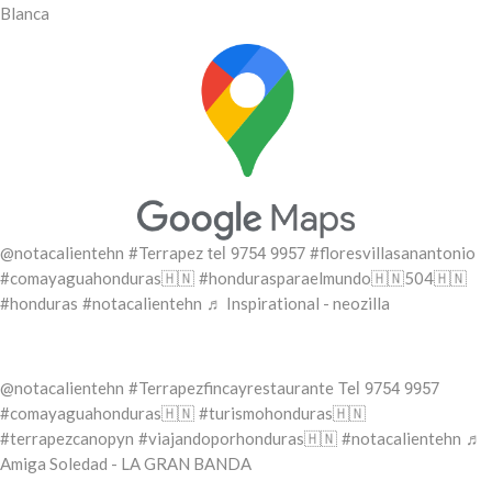
Blanca
@notacalientehn
#Terrapez
#floresvillasanantonio
tel 9754 9957
#comayaguahonduras🇭🇳
#hondurasparaelmundo🇭🇳504🇭🇳
#honduras
#notacalientehn
♬ Inspirational - neozilla
@notacalientehn
#Terrapezfincayrestaurante
Tel 9754 9957
#comayaguahonduras🇭🇳
#turismohonduras🇭🇳
#terrapezcanopyn
#viajandoporhonduras🇭🇳
#notacalientehn
♬
Amiga Soledad - LA GRAN BANDA