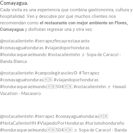
Comayagua.
Cada visita es una experiencia que combina gastronomía, cultura y
hospitalidad. Ven y descubre por qué muchos clientes nos
recomiendan como
el restaurante con mejor ambiente en Flores,
Comayagua
y disfrutan regresar una y otra vez.
@notacalientehn
#terrapezfincayrestaurante
#comayaguahonduras
#viajandoporhonduras
#hondurasparaelmundo
#notacalientehn
♬ Sopa de Caracol -
Banda Blanca
@notacalientehn
#campodegirasoles🌻
#Terrapez
#comayaguahonduras🇭🇳
#viajandoporhonduras
#hondurasparaelmundo🇭🇳504🇭🇳
#notacalientehn
♬ Hawaii
Vacation - Macasero
@notacalientehn
#terrapez
#comayaguahonduras🇭🇳
#NotaCalienteHN
#ViajandoPorHonduras
#turismohondureño
#hondurasparaelmundo🇭🇳504🇭🇳
♬ Sopa de Caracol - Banda