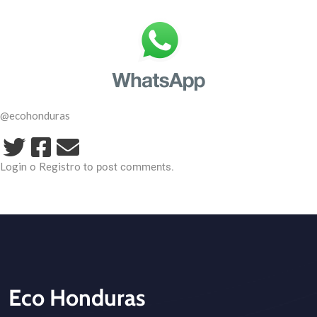
@ecohonduras
Login
Registro
o
to post comments.
Eco Honduras
CTA - Footer