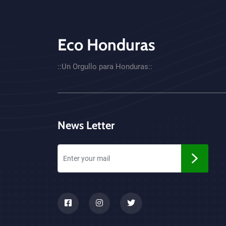
Eco Honduras
CTA - Footer
::Un Orgullo para Honduras::
News Letter