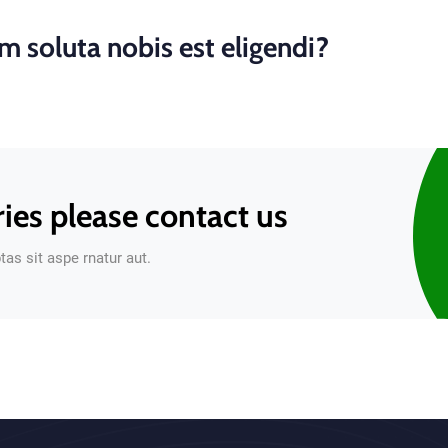
 soluta nobis est eligendi?
ries please contact us
s sit aspe rnatur aut.