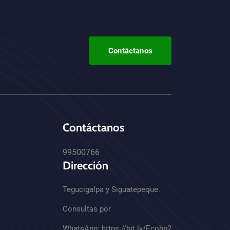
Contáctanos
Contáctanos
99500766
Dirección
Tegucigalpa y Siguatepeque.
Consultas por
WhatsApp:
https://bit.ly/Ecohn2