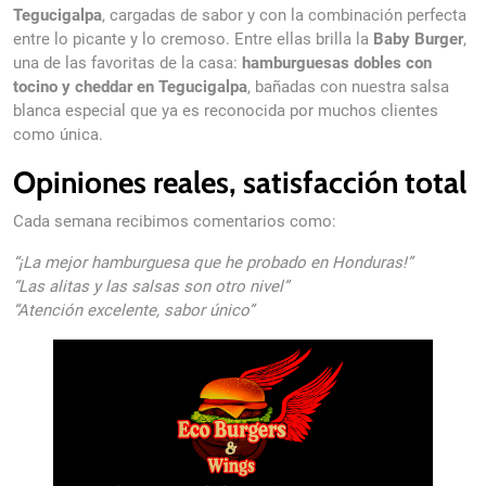
Tegucigalpa
, cargadas de sabor y con la combinación perfecta
entre lo picante y lo cremoso. Entre ellas brilla la
Baby Burger
,
una de las favoritas de la casa:
hamburguesas dobles con
tocino y cheddar en Tegucigalpa
, bañadas con nuestra salsa
blanca especial que ya es reconocida por muchos clientes
como única.
Opiniones reales, satisfacción total
Cada semana recibimos comentarios como:
“¡La mejor hamburguesa que he probado en Honduras!”
“Las alitas y las salsas son otro nivel”
“Atención excelente, sabor único”