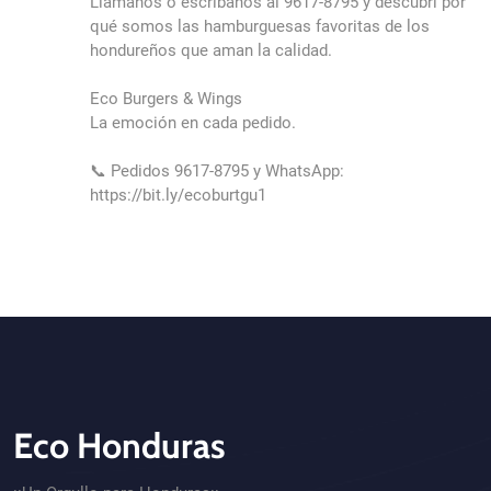
Llámanos ó escribanos al 9617-8795 y descubrí por
qué somos las hamburguesas favoritas de los
hondureños que aman la calidad.
Eco Burgers & Wings
La emoción en cada pedido.
📞 Pedidos 9617-8795 y WhatsApp:
https://bit.ly/ecoburtgu1
Eco Honduras
CTA - Footer