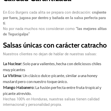
En Eco Burgers cada alita se prepara con dedicación:
crujiente
por fuera, jugosa por dentro y bañada en la salsa perfecta para
ti
.
No por nada muchos nos consideran como
“las mejores alitas
de Tegucigalpa”
Salsas únicas con carácter catracho
credit onlin
Cei care doresc să testeze avantajele pot accesa un
financiar permite rambursarea sumei împrumutate integral, fără ch
Nuestros clientes no dejan de hablar de nuestras salsas:
ideal pentru clienții noi.
La Nuclear:
Solo para valientes, hecha con deliciosos chiles
muy picantes
La Vístima:
Un clásico dulce-picante, similar a una honey
mustard pero con nuestro toque único.
Mango Habanero:
La fusión perfecta entre fruta tropical y
picante atrevido.
Hechas 100% en Honduras, nuestras salsas tienen calidad
internacional y personalidad propia.