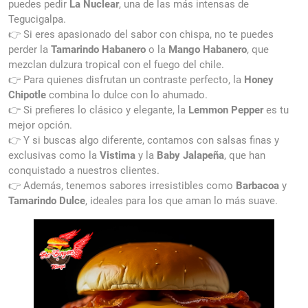
puedes pedir
La Nuclear
, una de las más intensas de
Tegucigalpa.
👉 Si eres apasionado del sabor con chispa, no te puedes
perder la
Tamarindo Habanero
o la
Mango Habanero
, que
mezclan dulzura tropical con el fuego del chile.
👉 Para quienes disfrutan un contraste perfecto, la
Honey
Chipotle
combina lo dulce con lo ahumado.
👉 Si prefieres lo clásico y elegante, la
Lemmon Pepper
es tu
mejor opción.
👉 Y si buscas algo diferente, contamos con salsas finas y
exclusivas como la
Vistima
y la
Baby Jalapeña
, que han
conquistado a nuestros clientes.
👉 Además, tenemos sabores irresistibles como
Barbacoa
y
Tamarindo Dulce
, ideales para los que aman lo más suave.