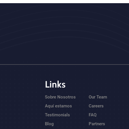
Links
Sobre Nosotros
Our Team
Aquí estamos
Careers
Testimonials
FAQ
Blog
Partners