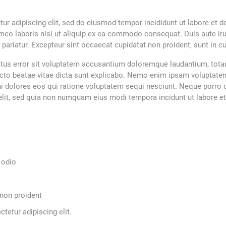
ur adipiscing elit, sed do eiusmod tempor incididunt ut labore et 
mco laboris nisi ut aliquip ex ea commodo consequat. Duis aute irur
a pariatur. Excepteur sint occaecat cupidatat non proident, sunt in cu
natus error sit voluptatem accusantium doloremque laudantium, tot
itecto beatae vitae dicta sunt explicabo. Nemo enim ipsam voluptatem
ni dolores eos qui ratione voluptatem sequi nesciunt. Neque porro
 velit, sed quia non numquam eius modi tempora incidunt ut labore e
 odio
 non proident
tetur adipiscing elit.