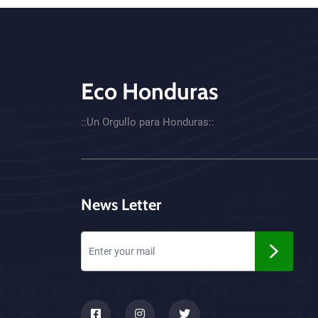
Eco Honduras
CTA - Footer
::Un Orgullo para Honduras::
News Letter