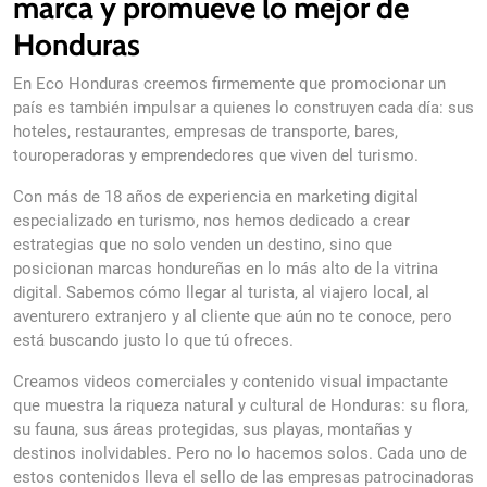
marca y promueve lo mejor de
Honduras
En Eco Honduras creemos firmemente que promocionar un
país es también impulsar a quienes lo construyen cada día: sus
hoteles, restaurantes, empresas de transporte, bares,
touroperadoras y emprendedores que viven del turismo.
Con más de 18 años de experiencia en marketing digital
especializado en turismo, nos hemos dedicado a crear
estrategias que no solo venden un destino, sino que
posicionan marcas hondureñas en lo más alto de la vitrina
digital. Sabemos cómo llegar al turista, al viajero local, al
aventurero extranjero y al cliente que aún no te conoce, pero
está buscando justo lo que tú ofreces.
Creamos videos comerciales y contenido visual impactante
кредит под 0 пр
Очень популярным предложением является
que muestra la riqueza natural y cultural de Honduras: su flora,
получить деньги абсолютно без переплат и скрытых услови
su fauna, sus áreas protegidas, sus playas, montañas y
подходит для краткосрочных займов, когда нужно срочно з
destinos inolvidables. Pero no lo hacemos solos. Cada uno de
условия делают его доступным и понятным для каждого по
estos contenidos lleva el sello de las empresas patrocinadoras