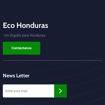
Eco Honduras
CTA - Footer
::Un Orgullo para Honduras::
Contáctanos
News Letter