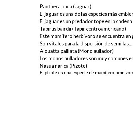
Panthera onca (Jaguar)
El jaguar es una de las especies más embl
El jaguar es un predador tope en la cadena t
Tapirus bairdii (Tapir centroamericano)
Este mamífero herbívoro se encuentra en pe
Son vitales para la dispersión de semillas...
Alouatta palliata (Mono aullador)
Los monos aulladores son muy comunes en 
Nasua narica (Pizote)
El pizote es una especie de mamífero omnívoro