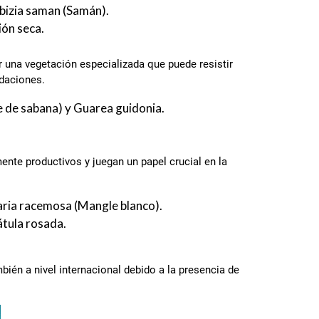
lbizia saman (Samán).
ión seca.
or una vegetación especializada que puede resistir
ndaciones.
 de sabana) y Guarea guidonia.
nte productivos y juegan un papel crucial en la
aria racemosa (Mangle blanco).
átula rosada.
ién a nivel internacional debido a la presencia de