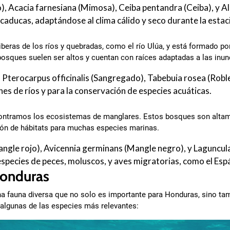
o), Acacia farnesiana (Mimosa), Ceiba pentandra (Ceiba), y A
 caducas, adaptándose al clima cálido y seco durante la estac
riberas de los ríos y quebradas, como el río Ulúa, y está formado p
bosques suelen ser altos y cuentan con raíces adaptadas a las inu
Pterocarpus officinalis (Sangregado), Tabebuia rosea (Roble
es de ríos y para la conservación de especies acuáticas.
ncontramos los ecosistemas de manglares. Estos bosques son altame
ación de hábitats para muchas especies marinas.
ngle rojo), Avicennia germinans (Mangle negro), y Laguncul
species de peces, moluscos, y aves migratorias, como el Esp
Honduras
 fauna diversa que no solo es importante para Honduras, sino tamb
 algunas de las especies más relevantes: