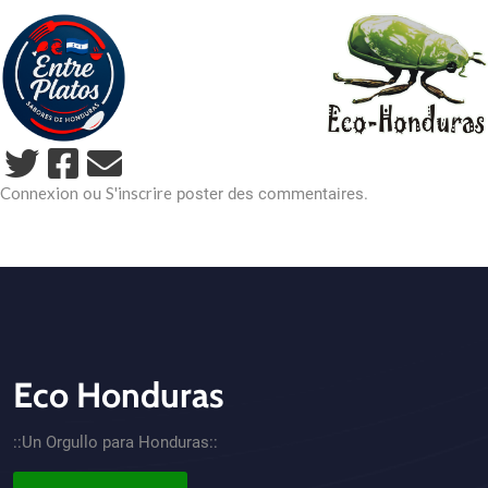
Connexion
S'inscrire
ou
poster des commentaires.
Eco Honduras
CTA - Footer
::Un Orgullo para Honduras::