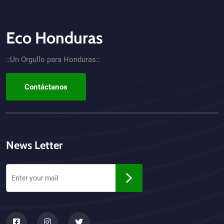
Eco Honduras
CTA - Footer
::Un Orgullo para Honduras::
Contáctanos
News Letter