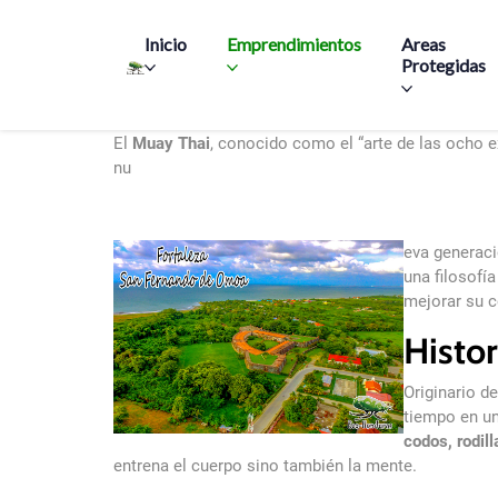
Main navigation
Inicio
Emprendimientos
Areas
Protegidas
Muay Thai en Honduras: La fuerza del arte marcial 
El
Muay Thai
, conocido como el “arte de las ocho 
nu
eva generació
una filosofí
mejorar su c
Histor
Originario d
tiempo en un
codos, rodill
entrena el cuerpo sino también la mente.