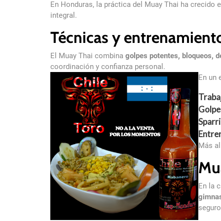
En Honduras, la práctica del Muay Thai ha crecido 
integral.
Técnicas y entrenamient
El Muay Thai combina
golpes potentes, bloqueos, d
coordinación y confianza personal.
En un 
Traba
Golpe
Sparr
Entre
Más al
Mua
En la 
gimnas
seguro