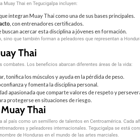
a Muay Thai en Tegucigalpa incluyen:
 que integran Muay Thai como una de sus bases principales.
acto
, con entrenadores certificados.
e buscan acercar esta disciplina a jóvenes en formación.
vo, sino que también forman a peleadores que representan a Hondu
Muay Thai
s combates. Los beneficios abarcan diferentes áreas de la vida:
r, tonifica los músculos y ayuda en la pérdida de peso.
confianza y fomenta la disciplina personal.
ad apasionada que comparte valores de respeto y persever
ara protegerse en situaciones de riesgo.
 Muay Thai
a al país como un semillero de talentos en Centroamérica. Cada añ
entrenadores y peleadores internacionales. Tegucigalpa se está c
l nombre de Honduras en el mundo de las artes marciales.