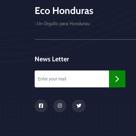
Eco Honduras
CTA - Footer
::Un Orgullo para Honduras::
News Letter