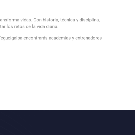
ansforma vidas. Con historia, técnica y disciplina,
r los retos de la vida diaria.
n Tegucigalpa encontrarás academias y entrenadores