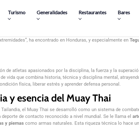
Aller au contenu principal
Turismo
Generalidades
Restaurantes
Bares
tailandés en Tegucigalpa
extremidades”, ha encontrado en Honduras, y especialmente en
Tegu
n de atletas apasionados por la disciplina, la fuerza y la
superación
a de vida que combina historia, técnica y disciplina mental, atraye
ondición física, liberar estrés y aprender defensa personal.
ia y esencia del Muay Thai
e Tailandia, el Muay Thai se desarrolló como un sistema de combate 
 deporte de contacto reconocido a nivel mundial. Se le llama el
art
as y piernas
como armas naturales. Esta riqueza técnica lo hace un