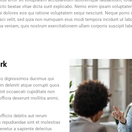
natus error sit voluptatem accusantium doloremque laudantium, tot
itecto beatae vitae dicta sunt explicabo. Nemo enim ipsam voluptate
ni dolores eos qui ratione voluptatem sequi nesciunt. Neque porro
pisci velit, sed quia non numquam eius modi tempora incidunt ut l
 veniam, quis nostrum exercitationem ullam corporis suscipit labor
rk
dio dignissimos ducimus qui
um deleniti atque corrupti quos
int occaecati cupiditate non
officia deserunt mollitia animi,
ficiis debitis aut rerum
s repudiandae sint et molestias
enetur a sapiente delectus