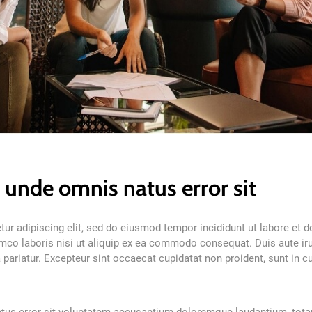
s unde omnis natus error sit
ur adipiscing elit, sed do eiusmod tempor incididunt ut labore et 
mco laboris nisi ut aliquip ex ea commodo consequat. Duis aute irur
a pariatur. Excepteur sint occaecat cupidatat non proident, sunt in cu