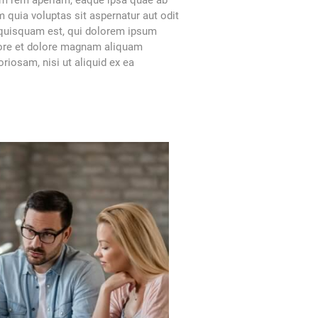
am rem aperiam, eaque ipsa quae ab
m quia voluptas sit aspernatur aut odit
 quisquam est, qui dolorem ipsum
abore et dolore magnam aliquam
iosam, nisi ut aliquid ex ea