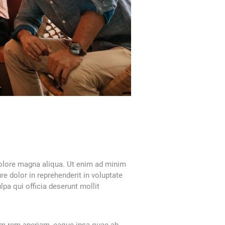
dolore magna aliqua. Ut enim ad minim
e dolor in reprehenderit in voluptate
lpa qui officia deserunt mollit
nuovi casinò online con prel
I