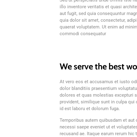
Sed ut perspiciatis unde omnis iste 
illo inventore veritatis et quasi arch
aut fugit, sed quia consequuntur mag
quia dolor sit amet, consectetur, adi
quaerat voluptatem. Ut enim ad minima
commodi consequatur
We serve the best wo
At vero eos et accusamus et iusto o
dolor blanditiis praesentium voluptat
dolores et quas molestias excepturi s
provident, similique sunt in culpa qui 
id est laboru et dolorum fuga.
Temporibus autem quibusdam et aut of
necessi saepe eveniet ut et voluptate
recusand ae. Itaque earum rerum hic t