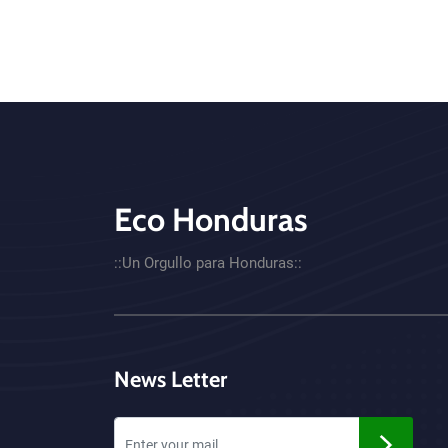
Eco Honduras
CTA - Footer
::Un Orgullo para Honduras::
News Letter