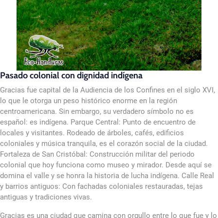
Pasado colonial con dignidad indígena
Gracias fue capital de la Audiencia de los Confines en el siglo XVI,
lo que le otorga un peso histórico enorme en la región
centroamericana. Sin embargo, su verdadero símbolo no es
español: es indígena. Parque Central: Punto de encuentro de
locales y visitantes. Rodeado de árboles, cafés, edificios
coloniales y música tranquila, es el corazón social de la ciudad.
Fortaleza de San Cristóbal: Construcción militar del periodo
colonial que hoy funciona como museo y mirador. Desde aquí se
domina el valle y se honra la historia de lucha indígena. Calle Real
y barrios antiguos: Con fachadas coloniales restauradas, tejas
antiguas y tradiciones vivas.
Gracias es una ciudad que camina con orgullo entre lo que fue y lo