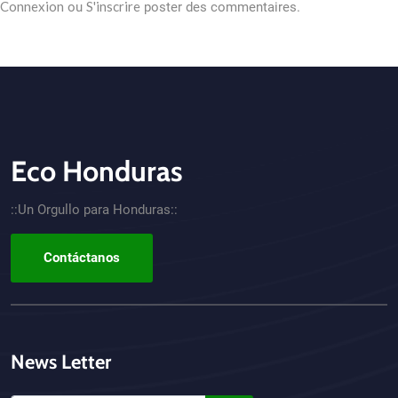
Connexion
S'inscrire
ou
poster des commentaires.
Eco Honduras
CTA - Footer
::Un Orgullo para Honduras::
Contáctanos
News Letter