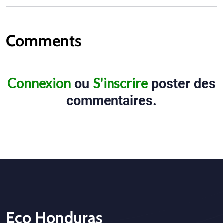
Comments
Connexion
S'inscrire
ou
poster des
commentaires.
Eco Honduras
CTA - Footer