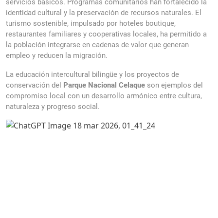
servicios básicos. Programas comunitarios han fortalecido la
identidad cultural y la preservación de recursos naturales. El
turismo sostenible, impulsado por hoteles boutique,
restaurantes familiares y cooperativas locales, ha permitido a
la población integrarse en cadenas de valor que generan
empleo y reducen la migración.
ostaa Levitra
Lisäksi selkeä ohjeistus
La educación intercultural bilingüe y los proyectos de
takaa sen, että myös
ensikertalaiset kokevat prosessin helpoksi. Tilausvaiheet on
conservación del
Parque Nacional Celaque
son ejemplos del
kuvattu ymmärrettävästi, ja jokainen yksityiskohta on tuotu
compromiso local con un desarrollo armónico entre cultura,
esille asiakasystävällisesti. Näin palvelu sopii kaikenlaisille
naturaleza y progreso social.
käyttäjille.